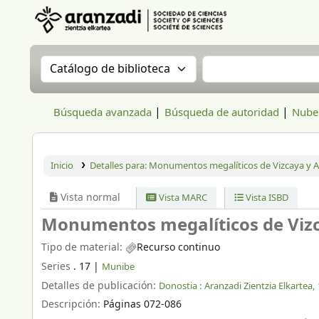
Aranzadi Zientzia Elkartea Liburutegia
Buscar en el catálogo por:
Buscar en el catál
Búsqueda avanzada
Búsqueda de autoridad
Nube 
Inicio
Detalles para:
Monumentos megalíticos de Vizcaya y A
Vista normal
Vista MARC
Vista ISBD
Monumentos megalíticos de Vizc
Tipo de material:
Recurso continuo
Series
. 17
|
Munibe
Detalles de publicación:
Donostia :
Aranzadi Zientzia Elkartea,
Descripción:
Páginas 072-086