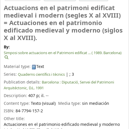
Actuacions en el patrimoni edificat
medieval i modern (segles X al XVIII)
= Actuaciones en el patrimonio
edificado medieval y moderno (siglos
X al XVIII).
By:
Simposi sobre actuacions en el Patrimoni edificat ... (
1989. Barcelona)
Material type:
Text
Series:
|
; 3
Quaderns científics i tècnics
Publication details:
Barcelona :
Diputació, Servei del Patrimoni
Arquitéctonic,
D.L. 1991
Description:
407 p
;
il. --
Content type:
Texto (visual)
Media type:
sin mediación
ISBN:
84-7794-157-2
Other title:
Actuaciones en el patrimonio edificado medieval y moderno