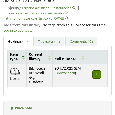
(siglos X al XVIII) [Parallel title]
Subject(s):
Edificios artísticos - Restauración
Excavaciones arqueológicas medievales
Patrimonio histórico-artístico - S. X-XVIII
Tags from this library:
No tags from this library for this title.
Log in to add tags.
Holdings
( 1 )
Title notes ( 1 )
Comments ( 0 )
Item
Current
type
library
Call number
Holdings
Biblioteca
904:72.025 SIM
(Opens below)
Aranzadi
(
Browse shelf
)
Arq.
Libros
Histórica
Place hold