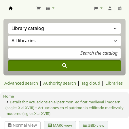
Aranzadi Zientzia Elkartea Liburutegia
Advanced search
Authority search
Tag cloud
Libraries
Home
Details for:
Actuacions en el patrimoni edificat medieval i modern
(segles X al XVIII) = Actuaciones en el patrimonio edificado medieval y
moderno (siglos X al XVIII).
Normal view
MARC view
ISBD view