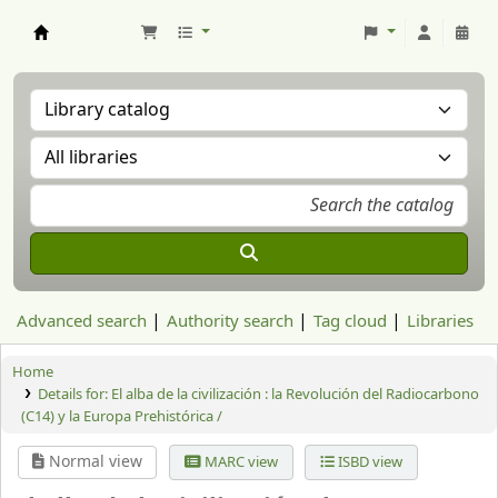
Aranzadi Zientzia Elkartea Liburutegia
Advanced search
Authority search
Tag cloud
Libraries
Home
Details for:
El alba de la civilización : la Revolución del Radiocarbono
(C14) y la Europa Prehistórica /
Normal view
MARC view
ISBD view