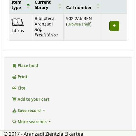
Item
Current
type
library
Call number
Holdings
Biblioteca
902.2/.6 REN
(Opens below)
Aranzadi
(
Browse shelf
)
Arq.
Libros
Prehistórica
Place hold
Print
Cite
Add to your cart
Save record
More searches
© 2017 - Aranzadi Zientzia Elkartea