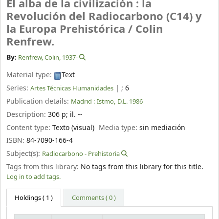
El alba de la civilización : la
Revolución del Radiocarbono (C14) y
la Europa Prehistórica /
Colin
Renfrew.
By:
Renfrew, Colin
, 1937-
Material type:
Text
Series:
|
; 6
Artes Técnicas Humanidades
Publication details:
Madrid :
Istmo,
D.L. 1986
Description:
306 p
;
il. --
Content type:
Texto (visual)
Media type:
sin mediación
ISBN:
84-7090-166-4
Subject(s):
Radiocarbono - Prehistoria
Tags from this library:
No tags from this library for this title.
Log in to add tags.
Holdings
( 1 )
Comments ( 0 )