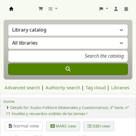
Aranzadi Zientzia Elkartea Liburutegia
Advanced search
Authority search
Tag cloud
Libraries
Home
Details for:
Eusko-Folklore (Materiales y Cuestionarios). 3ª Serie, nº
17. Huellas y recuerdos visibles de las lamias /
Normal view
MARC view
ISBD view