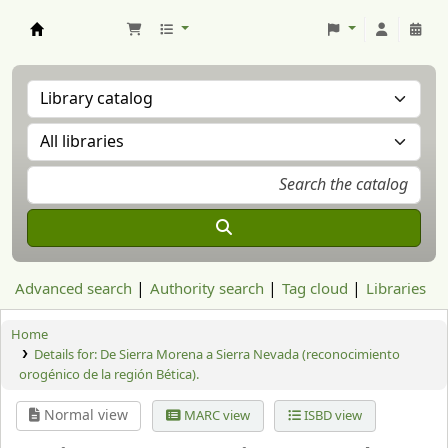
Aranzadi Zientzia Elkartea Liburutegia
Advanced search
Authority search
Tag cloud
Libraries
Home
Details for:
De Sierra Morena a Sierra Nevada (reconocimiento
orogénico de la región Bética).
Normal view
MARC view
ISBD view