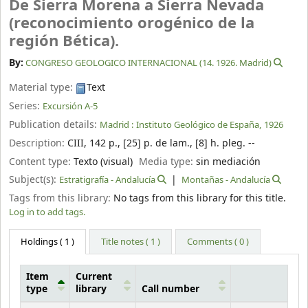
De Sierra Morena a Sierra Nevada
(reconocimiento orogénico de la
región Bética).
By:
CONGRESO GEOLOGICO INTERNACIONAL (14. 1926. Madrid)
Material type:
Text
Series:
Excursión A-5
Publication details:
Madrid :
Instituto Geológico de España,
1926
Description:
CIII, 142 p., [25] p. de lam., [8] h. pleg. --
Content type:
Texto (visual)
Media type:
sin mediación
Subject(s):
Estratigrafía - Andalucía
Montañas - Andalucía
Tags from this library:
No tags from this library for this title.
Log in to add tags.
Holdings
( 1 )
Title notes ( 1 )
Comments ( 0 )
Item
Current
type
library
Call number