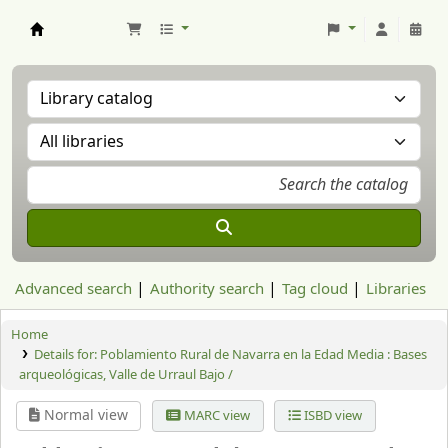
Aranzadi Zientzia Elkartea Liburutegia
Advanced search
Authority search
Tag cloud
Libraries
Home
Details for:
Poblamiento Rural de Navarra en la Edad Media : Bases
arqueológicas, Valle de Urraul Bajo /
Normal view
MARC view
ISBD view