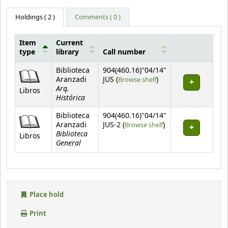
Holdings
( 2 )
Comments ( 0 )
Item
Current
type
library
Call number
Holdings
Biblioteca
904(460.16)"04/14"
(Opens below)
Aranzadi
JUS (
Browse shelf
)
Arq.
Libros
Histórica
Biblioteca
904(460.16)"04/14"
(Opens below)
Aranzadi
JUS-2 (
Browse shelf
)
Biblioteca
Libros
General
Place hold
Print