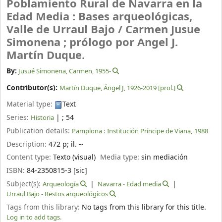
Poblamiento Rural de Navarra en la
Edad Media : Bases arqueológicas,
Valle de Urraul Bajo /
Carmen Jusue
Simonena ; prólogo por Angel J.
Martín Duque.
By:
Jusué Simonena, Carmen
, 1955-
Contributor(s):
Martín Duque, Ángel J
, 1926-2019
[prol.]
Material type:
Text
Series:
|
; 54
Historia
Publication details:
Pamplona :
Institución Príncipe de Viana,
1988
Description:
472 p
;
il. --
Content type:
Texto (visual)
Media type:
sin mediación
ISBN:
84-2350815-3 [sic]
Subject(s):
Arqueología
Navarra - Edad media
Urraul Bajo - Restos arqueológicos
Tags from this library:
No tags from this library for this title.
Log in to add tags.