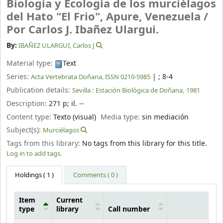
Biología y Ecología de los murciélagos
del Hato "El Frio", Apure, Venezuela /
Por Carlos J. Ibañez Ulargui.
By:
IBAÑEZ ULARGUI, Carlos J
Material type:
Text
Series:
|
; 8-4
Acta Vertebrata Doñana, ISSN 0210-5985
Publication details:
Sevilla :
Estación Biológica de Doñana,
1981
Description:
271 p
;
il. --
Content type:
Texto (visual)
Media type:
sin mediación
Subject(s):
Murciélagos
Tags from this library:
No tags from this library for this title.
Log in to add tags.
Holdings
( 1 )
Comments ( 0 )
Item
Current
type
library
Call number