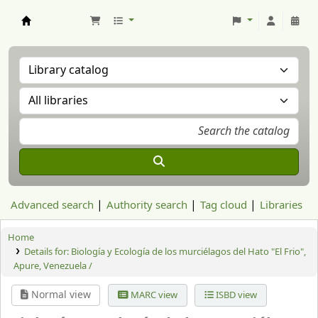
Aranzadi Zientzia Elkartea Liburutegia
Advanced search
Authority search
Tag cloud
Libraries
Home
Details for:
Biología y Ecología de los murciélagos del Hato "El Frio",
Apure, Venezuela /
Normal view
MARC view
ISBD view