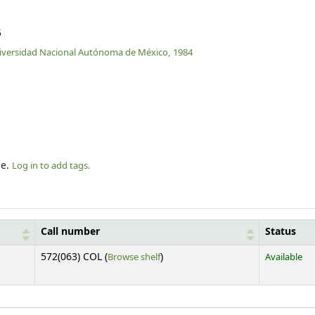
5
iversidad Nacional Autónoma de México,
1984
le.
Log in to add tags.
Call number
Status
(Opens below)
572(063) COL (
Browse shelf
)
Available