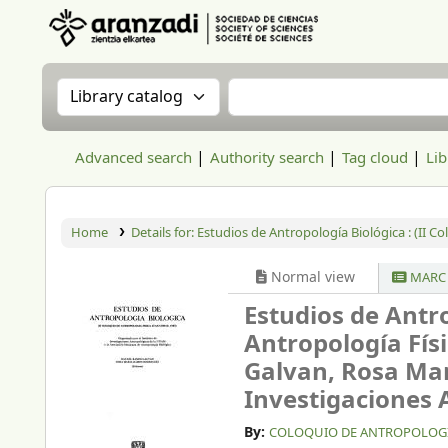
Aranzadi Zientzia Elkartea Liburutegia
Search the catalog by:
Search the catalog
Advanced search
Authority search
Tag cloud
Lib
Home
Details for:
Estudios de Antropología Biológica : (II C
Normal view
MARC 
Estudios de Antro
Antropología Fís
Galvan, Rosa Mar
Investigaciones 
By:
COLOQUIO DE ANTROPOLOGIA F