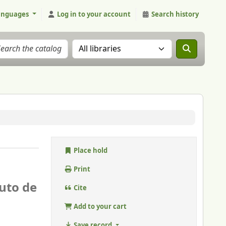
anguages
Log in to your account
Search history
Search the catalog in:
Place hold
Print
tuto de
Cite
Add to your cart
Save record