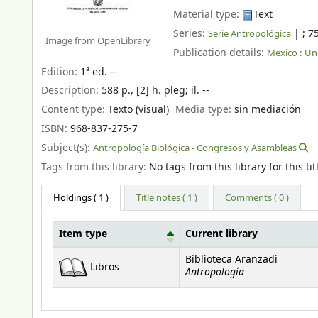
Material type:
Text
Series:
|
; 7
Serie Antropológica
Image from OpenLibrary
Publication details:
Mexico :
Un
Edition:
1ª ed. --
Description:
588 p., [2] h. pleg
;
il. --
Content type:
Texto (visual)
Media type:
sin mediación
ISBN:
968-837-275-7
Subject(s):
Antropología Biológica - Congresos y Asambleas
Tags from this library:
No tags from this library for this tit
Holdings
( 1 )
Title notes ( 1 )
Comments ( 0 )
Item type
Current library
Holdings
Biblioteca Aranzadi
Libros
Antropología