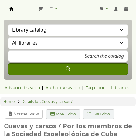
Aranzadi Zientzia Elkartea Liburutegia
Advanced search
Authority search
Tag cloud
Libraries
Home
Details for:
Cuevas y carsos /
Normal view
MARC view
ISBD view
Cuevas y carsos /
Por los miembros de
la Sociedad Espeleológica de Cuba,