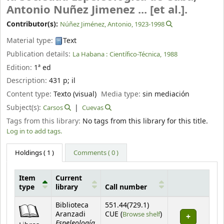
Antonio Nuñez Jimenez ... [et al.].
Contributor(s):
Núñez Jiménez, Antonio
, 1923-1998
Material type:
Text
Publication details:
La Habana :
Científico-Técnica,
1988
Edition:
1ª ed
Description:
431 p
;
il
Content type:
Texto (visual)
Media type:
sin mediación
Subject(s):
Carsos
Cuevas
Tags from this library:
No tags from this library for this title.
Log in to add tags.
Holdings
( 1 )
Comments ( 0 )
Item
Current
type
library
Call number
Holdings
Biblioteca
551.44(729.1)
(Opens below)
Aranzadi
CUE (
Browse shelf
)
Espeleología