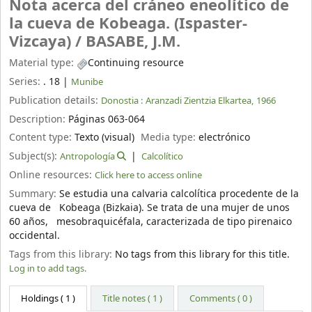
Nota acerca del cráneo eneolítico de
la cueva de Kobeaga. (Ispaster-
Vizcaya) /
BASABE, J.M.
Material type:
Continuing resource
Series:
. 18
|
Munibe
Publication details:
Donostia :
Aranzadi Zientzia Elkartea,
1966
Description:
Páginas 063-064
Content type:
Texto (visual)
Media type:
electrónico
Subject(s):
Antropología
Calcolítico
Online resources:
Click here to access online
Summary:
Se estudia una calvaria calcolítica procedente de la
cueva de Kobeaga (Bizkaia). Se trata de una mujer de unos
60 años, mesobraquicéfala, caracterizada de tipo pirenaico
occidental.
Tags from this library:
No tags from this library for this title.
Log in to add tags.
Holdings
( 1 )
Title notes ( 1 )
Comments ( 0 )