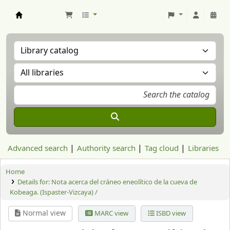
Aranzadi Zientzia Elkartea Liburutegia
Advanced search
Authority search
Tag cloud
Libraries
Home
Details for:
Nota acerca del cráneo eneolítico de la cueva de
Kobeaga. (Ispaster-Vizcaya) /
Normal view
MARC view
ISBD view