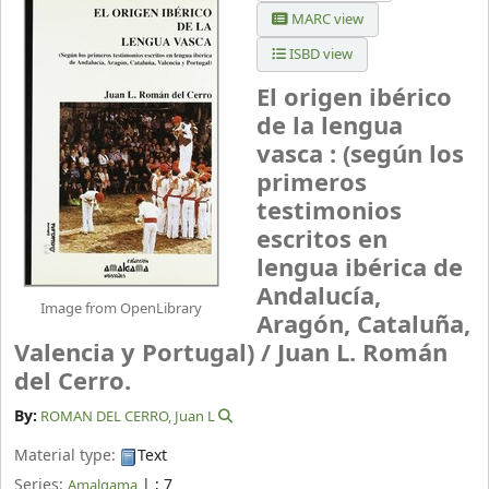
MARC view
ISBD view
El origen ibérico
de la lengua
vasca : (según los
primeros
testimonios
escritos en
lengua ibérica de
Andalucía,
Image from OpenLibrary
Aragón, Cataluña,
Valencia y Portugal) /
Juan L. Román
del Cerro.
By:
ROMAN DEL CERRO, Juan L
Material type:
Text
Series:
|
; 7
Amalgama