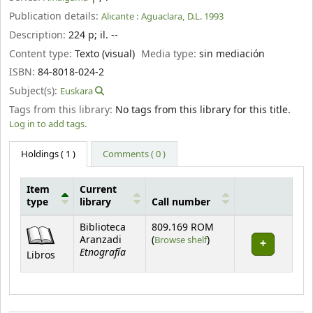
Publication details:
Alicante :
Aguaclara,
D.L. 1993
Description:
224 p
;
il. --
Content type:
Texto (visual)
Media type:
sin mediación
ISBN:
84-8018-024-2
Subject(s):
Euskara
Tags from this library:
No tags from this library for this title.
Log in to add tags.
Holdings
( 1 )
Comments ( 0 )
Item
Current
type
library
Call number
Holdings
Biblioteca
809.169 ROM
(Opens below)
Aranzadi
(
Browse shelf
)
Etnografía
Libros