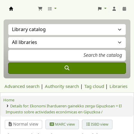
Aranzadi Zientzia Elkartea Liburutegia
Advanced search
Authority search
Tag cloud
Libraries
Home
Details for:
Ekonomi Ihardueren gainekko zerga Gipuzkoan = El
Impuesto sobre actividades económicas en Gipuzkoa /
Normal view
MARC view
ISBD view