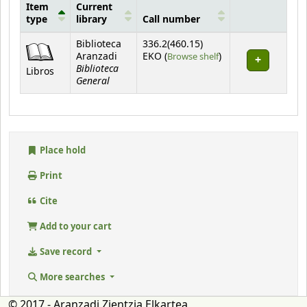
Item
Current
type
library
Call number
Holdings
Biblioteca
336.2(460.15)
(Opens below)
Aranzadi
EKO (
Browse shelf
)
Biblioteca
Libros
General
Place hold
Print
Cite
Add to your cart
Save record
More searches
© 2017 - Aranzadi Zientzia Elkartea