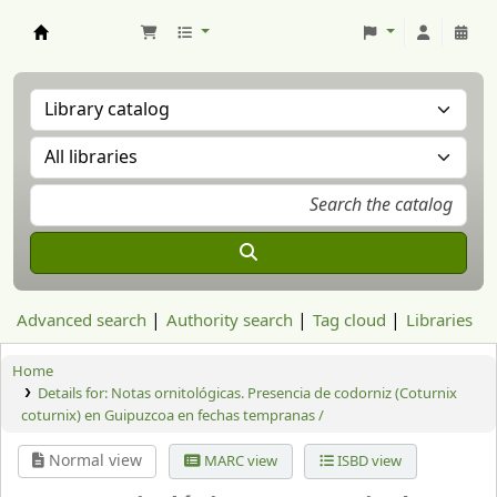
Aranzadi Zientzia Elkartea Liburutegia
Advanced search
Authority search
Tag cloud
Libraries
Home
Details for:
Notas ornitológicas. Presencia de codorniz (Coturnix
coturnix) en Guipuzcoa en fechas tempranas /
Normal view
MARC view
ISBD view