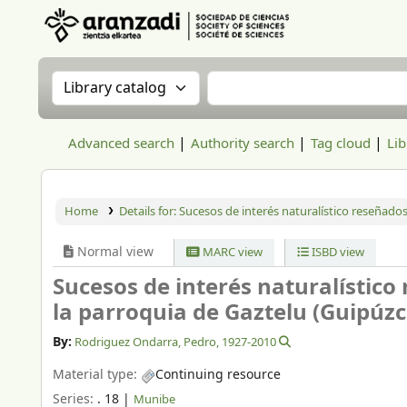
Aranzadi Zientzia Elkartea Liburutegia
Search the catalog by:
Search the catalog
Advanced search
Authority search
Tag cloud
Lib
Home
Details for:
Sucesos de interés naturalístico reseñados
Normal view
MARC view
ISBD view
Sucesos de interés naturalístico
la parroquia de Gaztelu (Guipúzc
By:
Rodriguez Ondarra, Pedro
, 1927-2010
Material type:
Continuing resource
Series:
. 18
|
Munibe