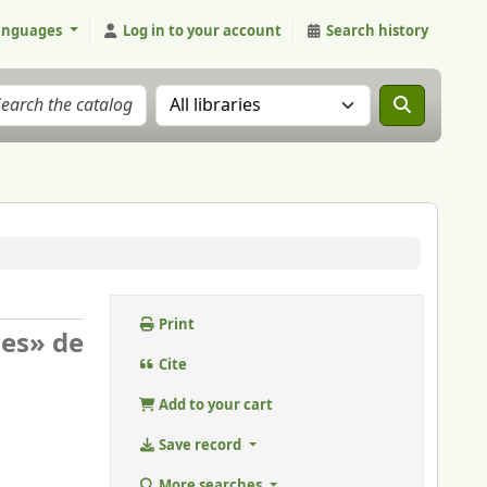
anguages
Log in to your account
Search history
Search the catalog in:
Print
nes» de
Cite
Add to your cart
Save record
More searches