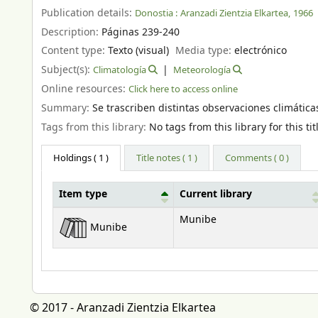
Publication details:
Donostia :
Aranzadi Zientzia Elkartea,
1966
Description:
Páginas 239-240
Content type:
Texto (visual)
Media type:
electrónico
Subject(s):
Climatología
Meteorología
Online resources:
Click here to access online
Summary:
Se trascriben distintas observaciones climáticas
Tags from this library:
No tags from this library for this tit
Holdings
( 1 )
Title notes ( 1 )
Comments ( 0 )
Item type
Current library
Holdings
Munibe
Munibe
© 2017 - Aranzadi Zientzia Elkartea