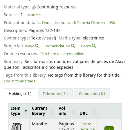
Material type:
Continuing resource
Series:
. 2
|
Munibe
Publication details:
Donostia :
Aranzadi Zientzia Elkartea,
1950
Description:
Páginas 132-137
Content type:
Texto (visual)
Media type:
electrónico
Subject(s):
Alava
Nomenclatura
Peces
Online resources:
Click here to access online
Summary:
Se citan varios nombres vulgares de peces de Alava
que son adscritos a cinco especies.
Tags from this library:
No tags from this library for this title.
Log in to add tags.
Holdings
( 1 )
Title notes ( 1 )
Comments ( 0 )
Item
Current
Vol
type
library
info
URL
Holdings
Munibe
Páginas
Link to
132-137
resource