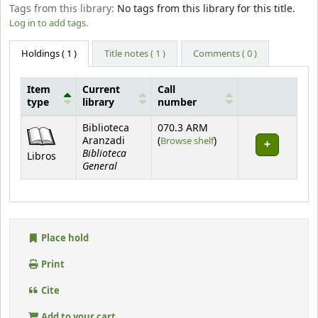
Tags from this library:
No tags from this library for this title.
Log in to add tags.
Holdings
( 1 )
Title notes ( 1 )
Comments ( 0 )
Item
Current
Call
type
library
number
Holdings
Biblioteca
070.3 ARM
(Opens below)
Aranzadi
(
Browse shelf
)
Biblioteca
Libros
General
Place hold
Print
Cite
Add to your cart