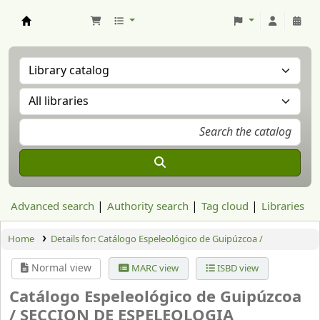
Aranzadi Zientzia Elkartea Liburutegia
Advanced search
Authority search
Tag cloud
Libraries
Home
Details for:
Catálogo Espeleológico de Guipúzcoa /
Normal view
MARC view
ISBD view
Catálogo Espeleológico de Guipúzcoa
/
SECCION DE ESPELEOLOGIA