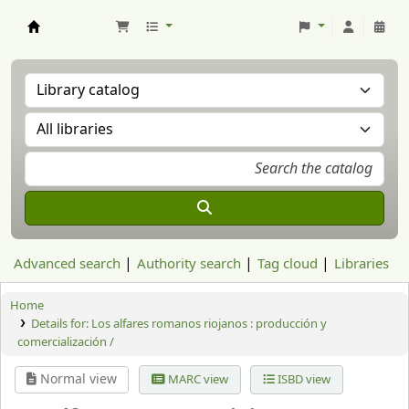
Aranzadi Zientzia Elkartea Liburutegia
Advanced search
Authority search
Tag cloud
Libraries
Home
Details for:
Los alfares romanos riojanos : producción y
comercialización /
Normal view
MARC view
ISBD view