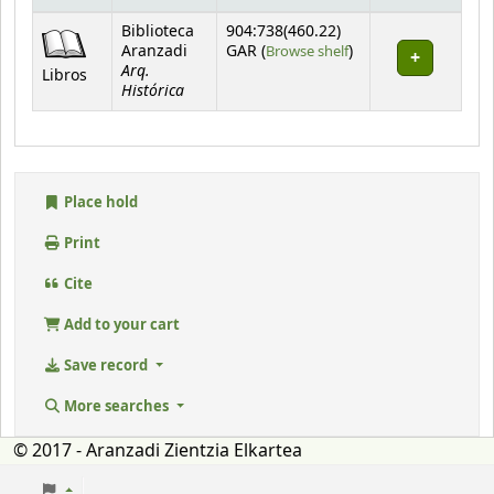
Holdings
Biblioteca
904:738(460.22)
(Opens below)
Aranzadi
GAR (
Browse shelf
)
Arq.
Libros
Histórica
Place hold
Print
Cite
Add to your cart
Save record
More searches
© 2017 - Aranzadi Zientzia Elkartea