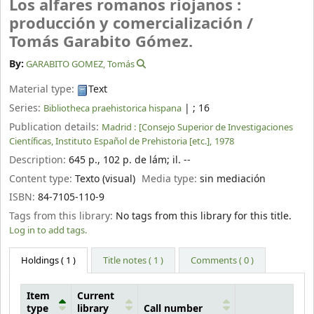
Los alfares romanos riojanos :
producción y comercialización /
Tomás Garabito Gómez.
By:
GARABITO GOMEZ, Tomás
Material type:
Text
Series:
|
; 16
Bibliotheca praehistorica hispana
Publication details:
Madrid :
[Consejo Superior de Investigaciones
Científicas, Instituto Español de Prehistoria [etc.],
1978
Description:
645 p., 102 p. de lám
;
il. --
Content type:
Texto (visual)
Media type:
sin mediación
ISBN:
84-7105-110-9
Tags from this library:
No tags from this library for this title.
Log in to add tags.
Holdings
( 1 )
Title notes ( 1 )
Comments ( 0 )
Item
Current
type
library
Call number