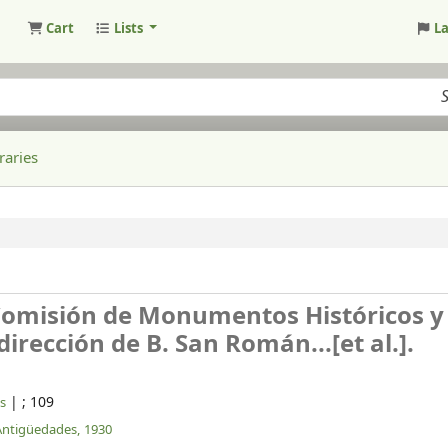
Cart
Lists
L
raries
Comisión de Monumentos Históricos y
 dirección de B. San Román...[et al.].
|
; 109
s
Antigüedades,
1930