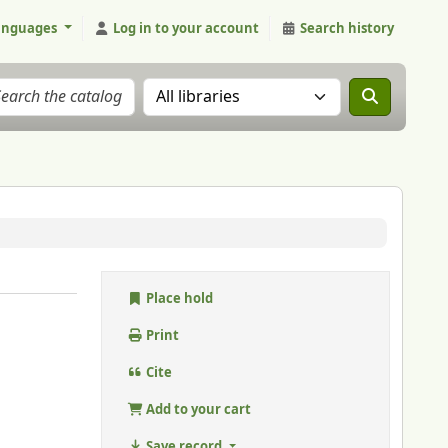
anguages
Log in to your account
Search history
Search the catalog in:
Place hold
Print
Cite
Add to your cart
Save record