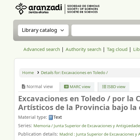
Aranzadi Zientzia Elkartea Liburutegia
Search the catalog by:
Search the catalog
Advanced search
Authority search
Tag cloud
Lib
Home
Details for:
Excavaciones en Toledo /
Normal view
MARC view
ISBD view
Excavaciones en Toledo /
por la 
Artísticos de la Provincia bajo la
Material type:
Text
Series:
Memoria / Junta Superior de Excavaciones y Antigüedade
Publication details:
Madrid :
Junta Superior de Excavaciones y 