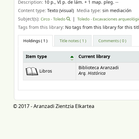
Description:
10 p., VI p. de lám. + 1 map. pleg. --
Content type:
Texto (visual)
Media type:
sin mediación
Subject(s):
Circo - Toledo
Toledo - Excavaciones arqueológi
Tags from this library:
No tags from this library for this tit
Holdings
( 1 )
Title notes ( 1 )
Comments ( 0 )
Item type
Current library
Holdings
Biblioteca Aranzadi
Libros
Arq. Histórica
© 2017 - Aranzadi Zientzia Elkartea