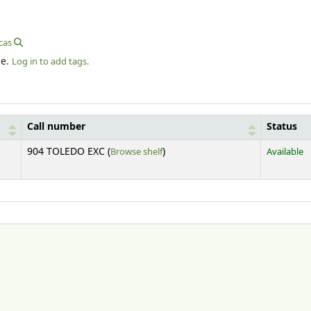
cas
le.
Log in to add tags.
Call number
Status
(Opens below)
904 TOLEDO EXC (
Browse shelf
)
Available