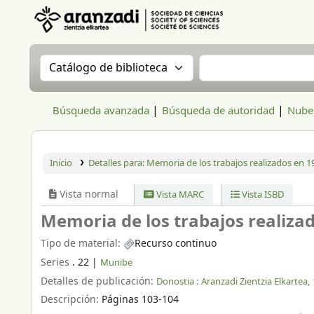
Aranzadi Zientzia Elkartea Liburutegia
Buscar en el catálogo por:
Buscar en el catál
Búsqueda avanzada
Búsqueda de autoridad
Nube 
Inicio
Detalles para:
Memoria de los trabajos realizados en 1
Vista normal
Vista MARC
Vista ISBD
Memoria de los trabajos realiza
Tipo de material:
Recurso continuo
Series
. 22
|
Munibe
Detalles de publicación:
Donostia :
Aranzadi Zientzia Elkartea,
Descripción:
Páginas 103-104