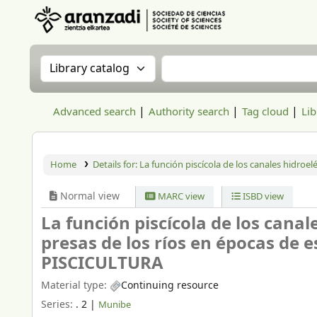
Aranzadi Zientzia Elkartea Liburutegia
Search the catalog by:
Search the catalog
Advanced search
Authority search
Tag cloud
Lib
Home
Details for:
La función piscícola de los canales hidroelé
Normal view
MARC view
ISBD view
La función piscícola de los canal
presas de los ríos en épocas de e
PISCICULTURA
Material type:
Continuing resource
Series:
. 2
|
Munibe