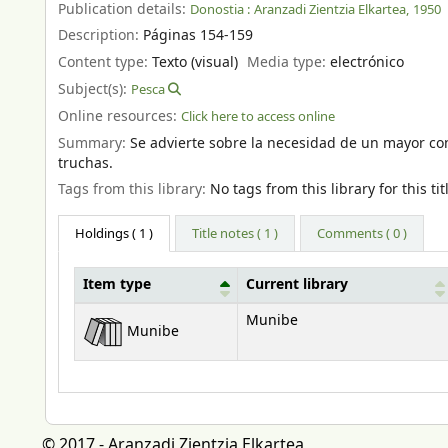
Publication details:
Donostia :
Aranzadi Zientzia Elkartea,
1950
Description:
Páginas 154-159
Content type:
Texto (visual)
Media type:
electrónico
Subject(s):
Pesca
Online resources:
Click here to access online
Summary:
Se advierte sobre la necesidad de un mayor con
truchas.
Tags from this library:
No tags from this library for this tit
Holdings
( 1 )
Title notes ( 1 )
Comments ( 0 )
Item type
Current library
Holdings
Munibe
Munibe
© 2017 - Aranzadi Zientzia Elkartea