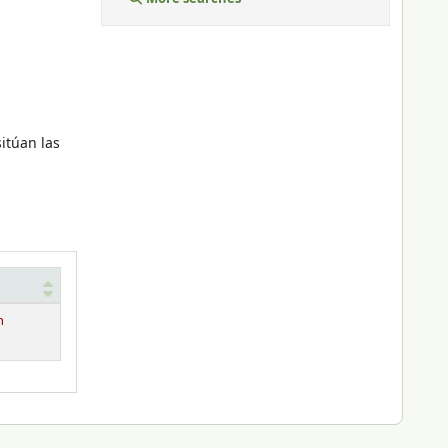
sitúan las
n