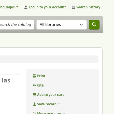
anguages
Log in to your account
Search history
Search the catalog in:
Print
 las
Cite
Add to your cart
Save record
More searches