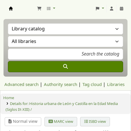
Aranzadi Zientzia Elkartea Liburutegia
Advanced search
Authority search
Tag cloud
Libraries
Home
Details for:
Historia urbana de León y Castilla en la Edad Media
(Siglos IX-XIII) /
Normal view
MARC view
ISBD view