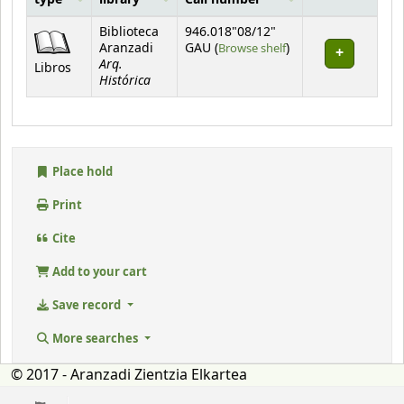
type
library
Call number
Holdings
Biblioteca
946.018"08/12"
(Opens below)
Aranzadi
GAU (
Browse shelf
)
Arq.
Libros
Histórica
Place hold
Print
Cite
Add to your cart
Save record
More searches
© 2017 - Aranzadi Zientzia Elkartea