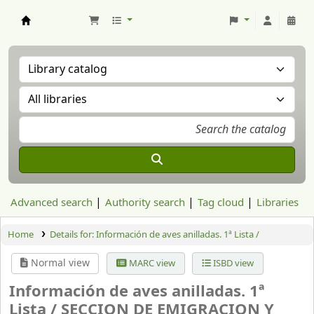
Aranzadi Zientzia Elkartea Liburutegia
Advanced search
Authority search
Tag cloud
Libraries
Home
Details for:
Información de aves anilladas. 1ª Lista /
Normal view
MARC view
ISBD view
Información de aves anilladas. 1ª
Lista /
SECCION DE EMIGRACION Y