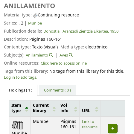
ANILLAMIENTO
Material type:
Continuing resource
Series:
. 2
|
Munibe
Publication details:
Donostia :
Aranzadi Zientzia Elkartea,
1950
Description:
Páginas 160-161
Content type:
Texto (visual)
Media type:
electrónico
Subject(s):
Anillamiento
Aves
Online resources:
Click here to access online
Tags from this library:
No tags from this library for this title.
Log in to add tags.
Holdings
( 1 )
Comments ( 0 )
Item
Current
Vol
type
library
info
URL
Holdings
Munibe
Páginas
Link to
160-161
resource
Munibe