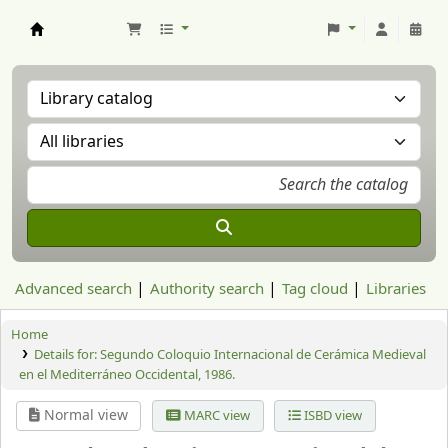
Aranzadi Zientzia Elkartea Liburutegia
Advanced search
Authority search
Tag cloud
Libraries
Home
Details for:
Segundo Coloquio Internacional de Cerámica Medieval
en el Mediterráneo Occidental, 1986.
Normal view
MARC view
ISBD view