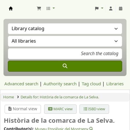
Aranzadi Zientzia Elkartea Liburutegia
Advanced search
Authority search
Tag cloud
Libraries
Home
Details for:
Història de la comarca de La Selva.
Normal view
MARC view
ISBD view
Història de la comarca de La Selva.
Contributor(s):
Museu Etnològic del Montseny