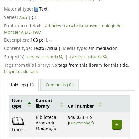
Material type:
Text
Series:
|
; 1
Aixa
Publication details:
Arbúcies :
La Gabella, Museu Etnològic del
Montseny,
D.L. 1987
Description:
103 p
;
il. --
Content type:
Texto (visual)
Media type:
sin mediación
Subject(s):
Gerona - Historia
La Selva - Historia
Tags from this library:
No tags from this library for this title.
Log in to add tags.
Holdings
( 1 )
Comments ( 0 )
Item
Current
type
library
Call number
Holdings
Biblioteca
946.033 HIS
(Opens below)
Aranzadi
(
Browse shelf
)
Etnografía
Libros