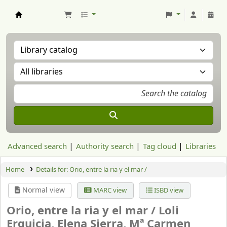
Aranzadi Zientzia Elkartea Liburutegia
Advanced search
Authority search
Tag cloud
Libraries
Home
Details for:
Orio, entre la ria y el mar /
Normal view
MARC view
ISBD view
Orio, entre la ria y el mar /
Loli
Erquicia, Elena Sierra, Mª Carmen