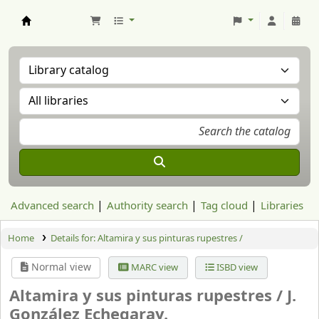
Aranzadi Zientzia Elkartea Liburutegia
Advanced search
Authority search
Tag cloud
Libraries
Home
Details for:
Altamira y sus pinturas rupestres /
Normal view
MARC view
ISBD view
Altamira y sus pinturas rupestres /
J.
González Echegaray.