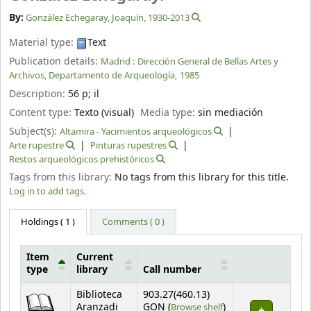
By:
González Echegaray, Joaquín
, 1930-2013
Material type:
Text
Publication details:
Madrid :
Dirección General de Bellas Artes y
Archivos, Departamento de Arqueología,
1985
Description:
56 p
;
il
Content type:
Texto (visual)
Media type:
sin mediación
Subject(s):
Altamira - Yacimientos arqueológicos
Arte rupestre
Pinturas rupestres
Restos arqueológicos prehistóricos
Tags from this library:
No tags from this library for this title.
Log in to add tags.
Holdings
( 1 )
Comments ( 0 )
Item
Current
type
library
Call number
Holdings
Biblioteca
903.27(460.13)
(Opens below)
Aranzadi
GON (
Browse shelf
)