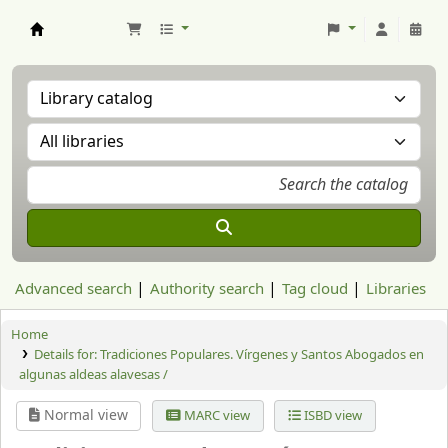
Aranzadi Zientzia Elkartea Liburutegia
Advanced search
Authority search
Tag cloud
Libraries
Home
Details for:
Tradiciones Populares. Vírgenes y Santos Abogados en
algunas aldeas alavesas /
Normal view
MARC view
ISBD view