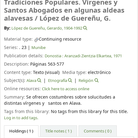
Tradiciones Populares. Vírgenes y
Santos Abogados en algunas aldeas
alavesas /
López de Guereñu, G.
By:
López de Guereñu, Gerardo
, 1904-1992
Material type:
Continuing resource
Series:
. 23
|
Munibe
Publication details:
Donostia :
Aranzadi Zientzia Elkartea,
1971
Description:
Páginas 563-577
Content type:
Texto (visual)
Media type:
electrónico
Subject(s):
Alava
Etnografía
Religión
Online resources:
Click here to access online
Summary:
Se ofrecen costumbres sobre solucitudes a
distintas vírgenes y santos en Alava.
Tags from this library:
No tags from this library for this title.
Log in to add tags.
Holdings
( 1 )
Title notes ( 1 )
Comments ( 0 )