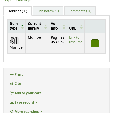
Log in to add tags.
Holdings
( 1 )
Title notes ( 1 )
Comments ( 0 )
Item
Current
Vol
type
library
info
URL
Holdings
Munibe
Páginas
Link to
053-054
resource
Munibe
Print
Cite
Add to your cart
Save record
More searches