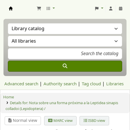
Aranzadi Zientzia Elkartea Liburutegia
Advanced search
Authority search
Tag cloud
Libraries
Home
Details for:
Nota sobre una forma próxima a la Leptidea sinapis
colladoi (Lepidoptera) /
Normal view
MARC view
ISBD view