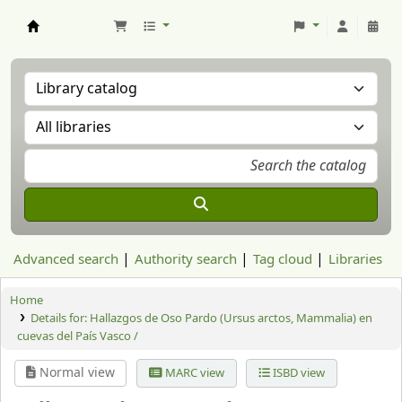
Aranzadi Zientzia Elkartea Liburutegia
Advanced search
Authority search
Tag cloud
Libraries
Home
Details for:
Hallazgos de Oso Pardo (Ursus arctos, Mammalia) en
cuevas del País Vasco /
Normal view
MARC view
ISBD view