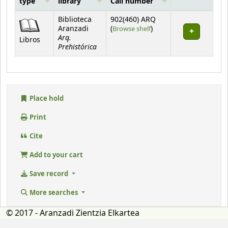
type
library
Call number
Holdings
Biblioteca
902(460) ARQ
(Opens below)
Aranzadi
(
Browse shelf
)
Arq.
Libros
Prehistórica
Place hold
Print
Cite
Add to your cart
Save record
More searches
© 2017 - Aranzadi Zientzia Elkartea