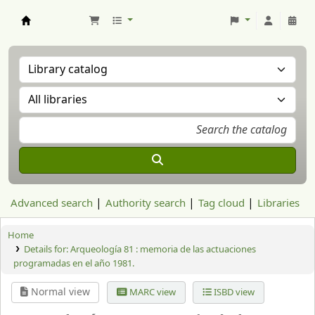
Aranzadi Zientzia Elkartea Liburutegia
Advanced search
Authority search
Tag cloud
Libraries
Home
Details for:
Arqueología 81 :
memoria de las actuaciones
programadas en el año 1981.
Normal view
MARC view
ISBD view