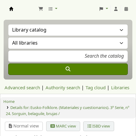
Aranzadi Zientzia Elkartea Liburutegia
Advanced search
Authority search
Tag cloud
Libraries
Home
Details for:
Eusko-Folklore. (Materiales y cuestionarios). 3ª Serie, nº
24. Sorguin, belaguile, brujas /
Normal view
MARC view
ISBD view