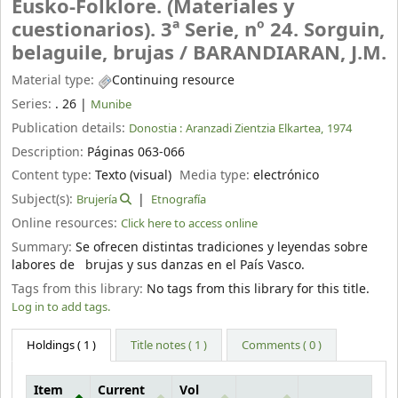
Eusko-Folklore. (Materiales y
cuestionarios). 3ª Serie, nº 24. Sorguin,
belaguile, brujas /
BARANDIARAN, J.M.
Material type:
Continuing resource
Series:
. 26
|
Munibe
Publication details:
Donostia :
Aranzadi Zientzia Elkartea,
1974
Description:
Páginas 063-066
Content type:
Texto (visual)
Media type:
electrónico
Subject(s):
Brujería
Etnografía
Online resources:
Click here to access online
Summary:
Se ofrecen distintas tradiciones y leyendas sobre
labores de brujas y sus danzas en el País Vasco.
Tags from this library:
No tags from this library for this title.
Log in to add tags.
Holdings
( 1 )
Title notes ( 1 )
Comments ( 0 )
Item
Current
Vol