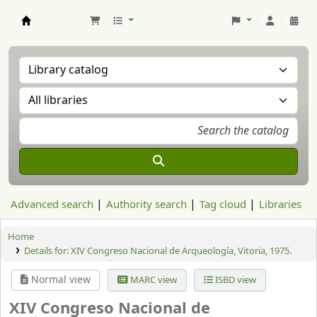
Aranzadi Zientzia Elkartea Liburutegia
Advanced search
Authority search
Tag cloud
Libraries
Home
Details for:
XIV Congreso Nacional de Arqueología, Vitoria, 1975.
Normal view
MARC view
ISBD view
XIV Congreso Nacional de