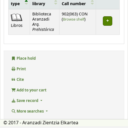
type
library
Call number
Holdings
Biblioteca
902(063) CON
(Opens below)
Aranzadi
(
Browse shelf
)
Arq.
Libros
Prehistórica
Place hold
Print
Cite
Add to your cart
Save record
More searches
© 2017 - Aranzadi Zientzia Elkartea