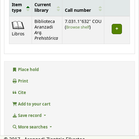
Item
Current
type
library
Call number
Holdings
Biblioteca
7.031.1"632" COU
(Opens below)
Aranzadi
(
Browse shelf
)
Arq.
Libros
Prehistórica
Place hold
Print
Cite
Add to your cart
Save record
More searches