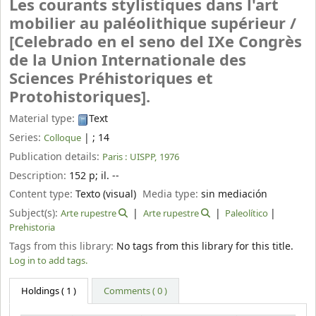
Les courants stylistiques dans l'art
mobilier au paléolithique supérieur /
[Celebrado en el seno del IXe Congrès
de la Union Internationale des
Sciences Préhistoriques et
Protohistoriques].
Material type:
Text
Series:
|
; 14
Colloque
Publication details:
Paris :
UISPP,
1976
Description:
152 p
;
il. --
Content type:
Texto (visual)
Media type:
sin mediación
Subject(s):
Arte rupestre
Arte rupestre
Paleolítico
Prehistoria
Tags from this library:
No tags from this library for this title.
Log in to add tags.
Holdings
( 1 )
Comments ( 0 )