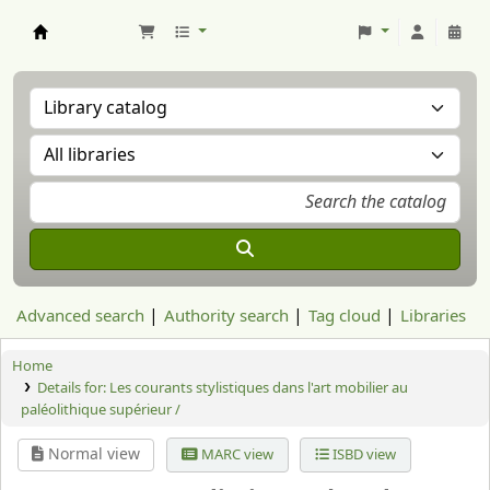
Aranzadi Zientzia Elkartea Liburutegia
Advanced search
Authority search
Tag cloud
Libraries
Home
Details for:
Les courants stylistiques dans l'art mobilier au
paléolithique supérieur /
Normal view
MARC view
ISBD view