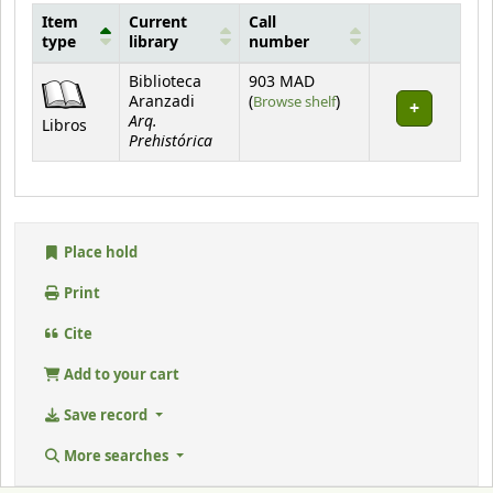
Item
Current
Call
type
library
number
Holdings
Biblioteca
903 MAD
(Opens below)
Aranzadi
(
Browse shelf
)
Arq.
Libros
Prehistórica
Place hold
Print
Cite
Add to your cart
Save record
More searches