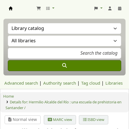
Aranzadi Zientzia Elkartea Liburutegia
Advanced search
Authority search
Tag cloud
Libraries
Home
Details for:
Hermilio Alcalde del Río : una escuela de prehistoria en
Santander /
Normal view
MARC view
ISBD view