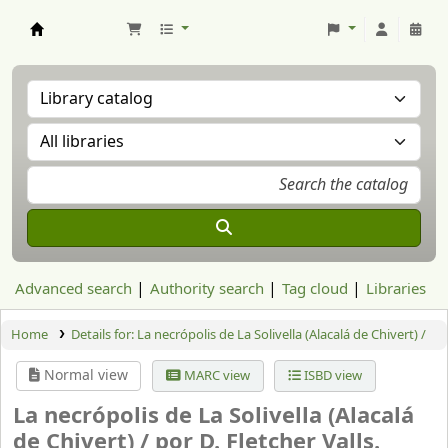
Aranzadi Zientzia Elkartea Liburutegia
Advanced search
Authority search
Tag cloud
Libraries
Home
Details for:
La necrópolis de La Solivella (Alacalá de Chivert) /
Normal view
MARC view
ISBD view
La necrópolis de La Solivella (Alacalá
de Chivert) /
por D. Fletcher Valls.