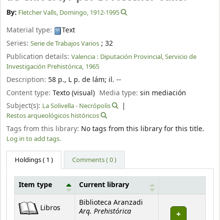
By:
Fletcher Valls, Domingo
, 1912-1995
Material type:
Text
Series:
; 32
Serie de Trabajos Varios
Publication details:
Valencia :
Diputación Provincial, Servicio de
Investigación Prehistórica,
1965
Description:
58 p., L p. de lám
;
il. --
Content type:
Texto (visual)
Media type:
sin mediación
Subject(s):
La Solivella - Necrópolis
Restos arqueológicos históricos
Tags from this library:
No tags from this library for this title.
Log in to add tags.
Holdings
( 1 )
Comments ( 0 )
Item type
Current library
Holdings
Biblioteca Aranzadi
Libros
Arq. Prehistórica