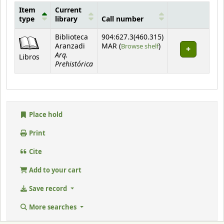
Item
Current
type
library
Call number
Holdings
Biblioteca
904:627.3(460.315)
(Opens below)
Aranzadi
MAR (
Browse shelf
)
Arq.
Libros
Prehistórica
Place hold
Print
Cite
Add to your cart
Save record
More searches