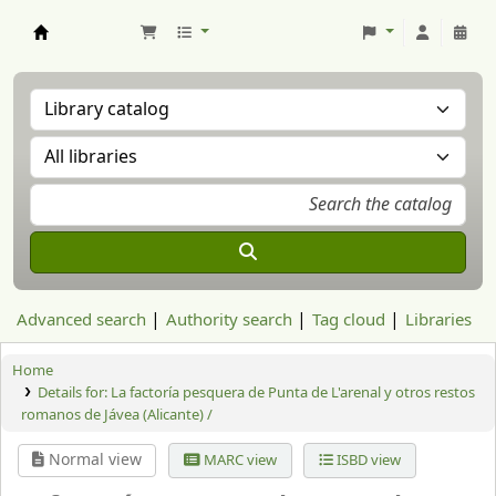
Aranzadi Zientzia Elkartea Liburutegia
Advanced search
Authority search
Tag cloud
Libraries
Home
Details for:
La factoría pesquera de Punta de L'arenal y otros restos
romanos de Jávea (Alicante) /
Normal view
MARC view
ISBD view