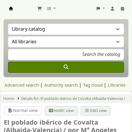
Aranzadi Zientzia Elkartea Liburutegia
Advanced search
Authority search
Tag cloud
Libraries
Home
Details for:
El poblado ibérico de Covalta (Albaida-Valencia) /
Normal view
MARC view
ISBD view
El poblado ibérico de Covalta
(Albaida-Valencia) /
por Mª Angeles