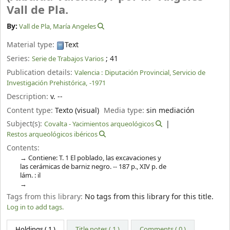
Vall de Pla.
By:
Vall de Pla, María Angeles
Material type:
Text
Series:
; 41
Serie de Trabajos Varios
Publication details:
Valencia :
Diputación Provincial, Servicio de
Investigación Prehistórica,
-1971
Description:
v. --
Content type:
Texto (visual)
Media type:
sin mediación
Subject(s):
Covalta - Yacimientos arqueológicos
Restos arqueológicos ibéricos
Contents:
Contiene: T. 1 El poblado, las excavaciones y
las cerámicas de barniz negro. -- 187 p., XIV p. de
lám. : il
Tags from this library:
No tags from this library for this title.
Log in to add tags.
Holdings
( 1 )
Title notes ( 1 )
Comments ( 0 )