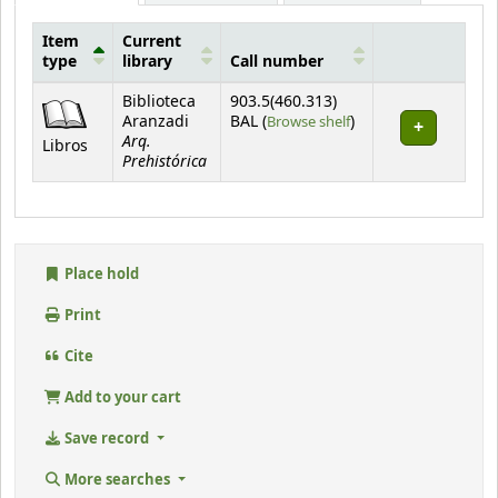
Item
Current
type
library
Call number
Holdings
Biblioteca
903.5(460.313)
(Opens below)
Aranzadi
BAL (
Browse shelf
)
Arq.
Libros
Prehistórica
Place hold
Print
Cite
Add to your cart
Save record
More searches