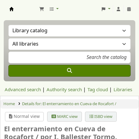
Aranzadi Zientzia Elkartea Liburutegia
Advanced search
Authority search
Tag cloud
Libraries
Home
Details for:
El enterramiento en Cueva de Rocafort /
Normal view
MARC view
ISBD view
El enterramiento en Cueva de
Rocafort /
por I. Ballester Tormo.