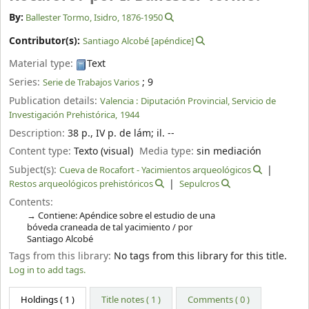
By:
Ballester Tormo, Isidro
, 1876-1950
Contributor(s):
Santiago Alcobé
[apéndice]
Material type:
Text
Series:
; 9
Serie de Trabajos Varios
Publication details:
Valencia :
Diputación Provincial, Servicio de
Investigación Prehistórica,
1944
Description:
38 p., IV p. de lám
;
il. --
Content type:
Texto (visual)
Media type:
sin mediación
Subject(s):
Cueva de Rocafort - Yacimientos arqueológicos
Restos arqueológicos prehistóricos
Sepulcros
Contents:
Contiene: Apéndice sobre el estudio de una
bóveda craneada de tal yacimiento / por
Santiago Alcobé
Tags from this library:
No tags from this library for this title.
Log in to add tags.
Holdings
( 1 )
Title notes ( 1 )
Comments ( 0 )