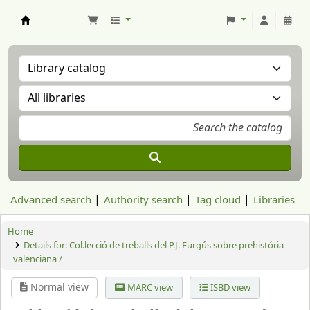
Aranzadi Zientzia Elkartea Liburutegia
Advanced search
Authority search
Tag cloud
Libraries
Home
Details for:
Col.lecció de treballs del P.J. Furgús sobre prehistória
valenciana /
Normal view
MARC view
ISBD view