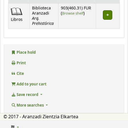
Holdings
Biblioteca
903(460.31) FUR
(Opens below)
Aranzadi
(
Browse shelf
)
Arq.
Libros
Prehistórica
Place hold
Print
Cite
Add to your cart
Save record
More searches
© 2017 - Aranzadi Zientzia Elkartea