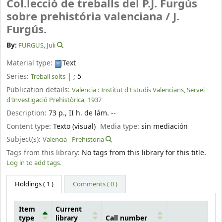
Col.lecció de treballs del P.J. Furgús
sobre prehistória valenciana /
J.
Furgús.
By:
FURGUS, Juli
Material type:
Text
Series:
|
; 5
Treball solts
Publication details:
Valencia :
Institut d'Estudis Valencians, Servei
d'Investigació Prehistòrica,
1937
Description:
73 p., II h. de lám. --
Content type:
Texto (visual)
Media type:
sin mediación
Subject(s):
Valencia - Prehistoria
Tags from this library:
No tags from this library for this title.
Log in to add tags.
Holdings
( 1 )
Comments ( 0 )
Item
Current
type
library
Call number