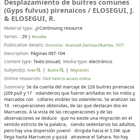
Desplazamiento de buitres comunes
(Gyps fulvus) pirenaicos /
ELOSEGUI, J.
& ELOSEGUI, R.
Material type:
Continuing resource
Series:
. 29
|
Munibe
Publication details:
Donostia :
Aranzadi Zientzia Elkartea,
1977
Description:
Páginas 097-104
Content type:
Texto (visual)
Media type:
electrónico
Subject(s):
Aves
Buitre
Migración
Online resources:
Click here to access online
Summary:
Se da cuenta del marcaje de 226 buitres pirenaicos
(209 pull y 17 volanderos) que fueron anillados en los nidos y
marcados con collares visibles los volanderos. Se analizan las
10 recuperaciones obtenidas, de las que destacan dos en
Marruecos. A la vista de las recuperaciones y de las
observaciones se deduce que no existe una migración en el
sentido estricto de la palabra, siendo sedentarios los adultos,
pero hay una dispersión juvenil dirigida hacia el S.SW. que
llega hasta Marruecos y quizá atraviese el Sahara. No hay