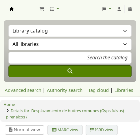
Aranzadi Zientzia Elkartea Liburutegia
Advanced search
Authority search
Tag cloud
Libraries
Home
Details for:
Desplazamiento de buitres comunes (Gyps fulvus)
pirenaicos /
Normal view
MARC view
ISBD view