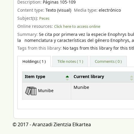
Description:
Páginas 105-109
Content type:
Texto (visual)
Media type:
electrónico
Subject(s):
Peces
Online resources:
Click here to access online
Summary:
Se cita por primera vez la especie Enophrys b
la nomenclatura y características del género Enophrys, a
Tags from this library:
No tags from this library for this tit
Holdings
( 1 )
Title notes ( 1 )
Comments ( 0 )
Item type
Current library
Holdings
Munibe
Munibe
© 2017 - Aranzadi Zientzia Elkartea