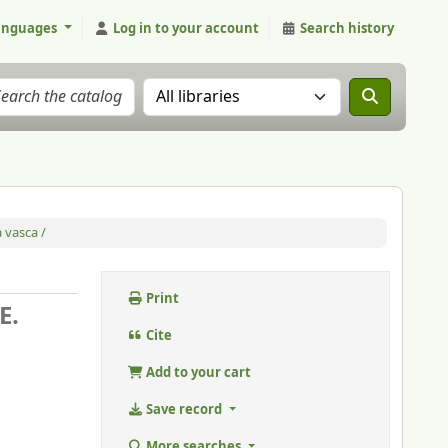
anguages
Log in to your account
Search history
Search the catalog in:
 vasca /
Print
E.
Cite
Add to your cart
Save record
More searches