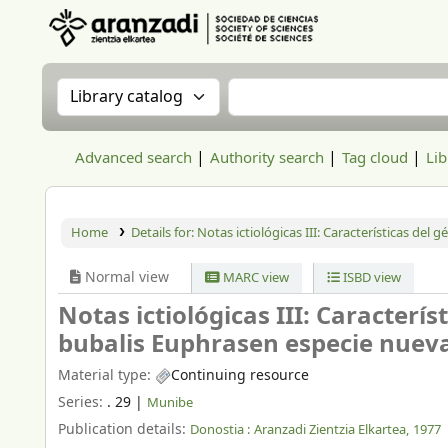
Aranzadi Zientzia Elkartea Liburutegia
Search the catalog by:
Search the catalog
Advanced search
Authority search
Tag cloud
Lib
Home
Details for:
Notas ictiológicas III: Características del
Normal view
MARC view
ISBD view
Notas ictiológicas III: Caracterí
bubalis Euphrasen especie nueva
Material type:
Continuing resource
Series:
. 29
|
Munibe
Publication details:
Donostia :
Aranzadi Zientzia Elkartea,
1977