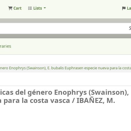
Cart
Lists
L
raries
 género Enophrys (Swainson), E. bubalis Euphrasen especie nueva para la costa
sticas del género Enophrys (Swainson), 
 para la costa vasca /
IBAÑEZ, M.