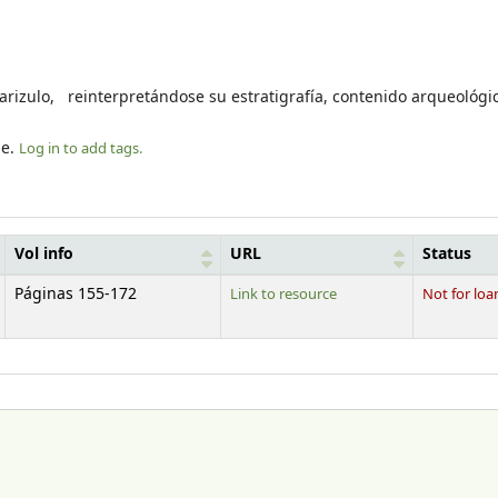
 Marizulo, reinterpretándose su estratigrafía, contenido arqueológ
le.
Log in to add tags.
Vol info
URL
Status
Páginas 155-172
Link to resource
Not for loa