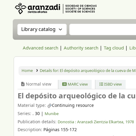
Aranzadi Zientzia Elkartea Liburutegia
Search the catalog by:
Search the catalog
Advanced search
Authority search
Tag cloud
Lib
Home
Details for:
El depósito arqueológico de la cueva de M
Normal view
MARC view
ISBD view
El depósito arqueológico de la c
Material type:
Continuing resource
Series:
. 30
|
Munibe
Publication details:
Donostia :
Aranzadi Zientzia Elkartea,
1978
Description:
Páginas 155-172