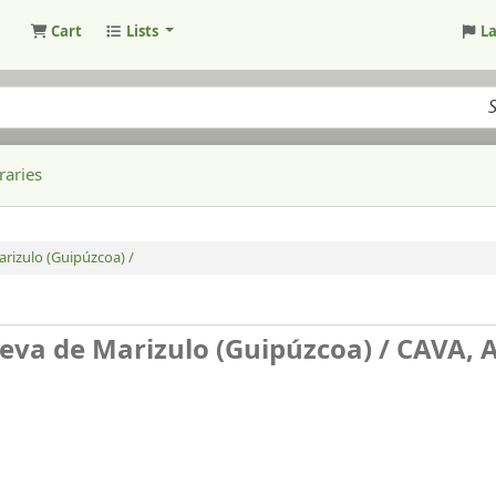
Cart
Lists
L
raries
arizulo (Guipúzcoa) /
ueva de Marizulo (Guipúzcoa) /
CAVA, A