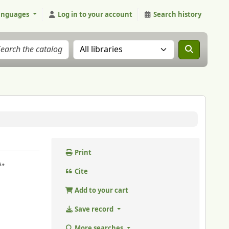
anguages
Log in to your account
Search history
Search the catalog in:
Print
.
Cite
Add to your cart
Save record
More searches