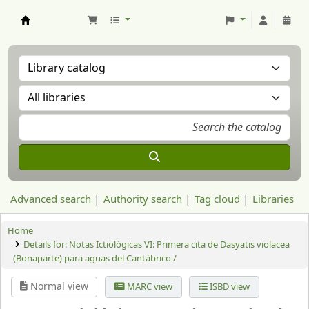
Aranzadi Zientzia Elkartea Liburutegia
Advanced search
Authority search
Tag cloud
Libraries
Home
Details for:
Notas Ictiológicas VI: Primera cita de Dasyatis violacea
(Bonaparte) para aguas del Cantábrico /
Normal view
MARC view
ISBD view