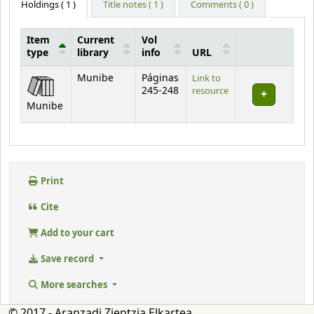
Holdings
( 1 )
Title notes ( 1 )
Comments ( 0 )
Item
Current
Vol
type
library
info
URL
Holdings
Munibe
Páginas
Link to
245-248
resource
Munibe
Print
Cite
Add to your cart
Save record
More searches
© 2017 - Aranzadi Zientzia Elkartea