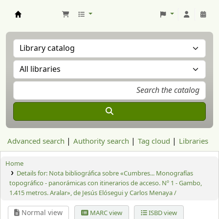
Aranzadi Zientzia Elkartea Liburutegia
Advanced search
Authority search
Tag cloud
Libraries
Home
Details for:
Nota bibliográfica sobre «Cumbres... Monografías
topográfico - panorámicas con itinerarios de acceso. Nº 1 - Gambo,
1.415 metros. Aralar», de Jesús Elósegui y Carlos Menaya /
Normal view
MARC view
ISBD view