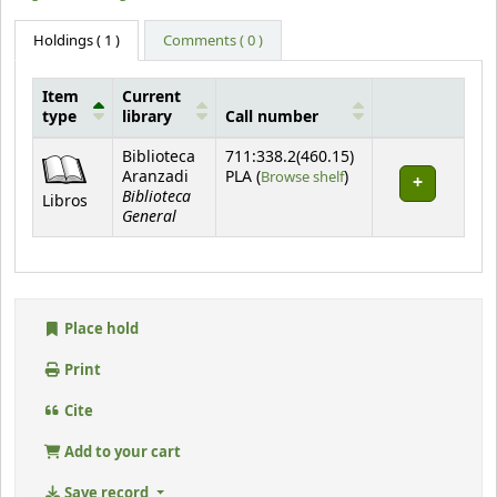
Holdings
( 1 )
Comments ( 0 )
Item
Current
type
library
Call number
Holdings
Biblioteca
711:338.2(460.15)
(Opens below)
Aranzadi
PLA (
Browse shelf
)
Biblioteca
Libros
General
Place hold
Print
Cite
Add to your cart
Save record