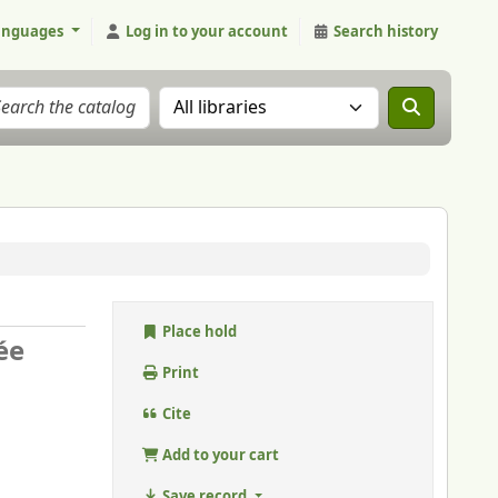
anguages
Log in to your account
Search history
Search the catalog in:
Place hold
ée
Print
Cite
Add to your cart
Save record