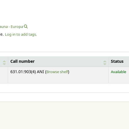
auna - Europa
le.
Log in to add tags.
Call number
Status
(Opens below)
631.01:903(4) ANI (
Browse shelf
)
Available