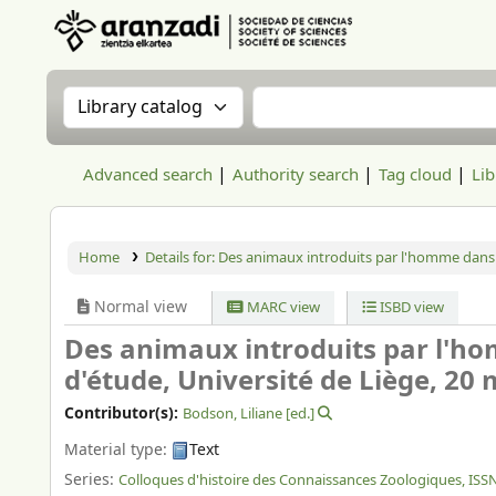
Aranzadi Zientzia Elkartea Liburutegia
Search the catalog by:
Search the catalog
Advanced search
Authority search
Tag cloud
Lib
Home
Details for:
Des animaux introduits par l'homme dans la
Normal view
MARC view
ISBD view
Des animaux introduits par l'ho
d'étude, Université de Liège, 20
Contributor(s):
Bodson, Liliane
[ed.]
Material type:
Text
Series:
Colloques d'histoire des Connaissances Zoologiques, ISS