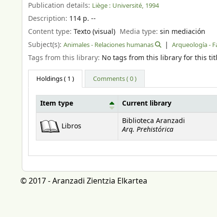
Publication details:
Liège :
Université,
1994
Description:
114 p. --
Content type:
Texto (visual)
Media type:
sin mediación
Subject(s):
Animales - Relaciones humanas
Arqueología - F
Tags from this library:
No tags from this library for this tit
Holdings
( 1 )
Comments ( 0 )
Item type
Current library
Holdings
Biblioteca Aranzadi
Libros
Arq. Prehistórica
© 2017 - Aranzadi Zientzia Elkartea