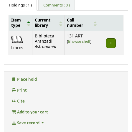
Holdings
( 1 )
Comments ( 0 )
Item
Current
Call
type
library
number
Holdings
Biblioteca
131 ART
(Opens below)
Aranzadi
(
Browse shelf
)
Astronomía
Libros
Place hold
Print
Cite
Add to your cart
Save record