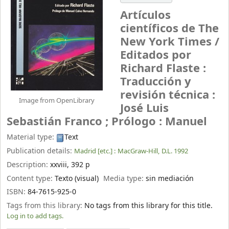
Artículos
científicos de The
New York Times /
Editados por
Richard Flaste :
Traducción y
revisión técnica :
Image from OpenLibrary
José Luis
Sebastián Franco ; Prólogo : Manuel
Material type:
Text
Publication details:
Madrid [etc.] :
MacGraw-Hill,
D.L. 1992
Description:
xxviii, 392 p
Content type:
Texto (visual)
Media type:
sin mediación
ISBN:
84-7615-925-0
Tags from this library:
No tags from this library for this title.
Log in to add tags.