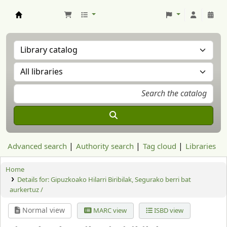
Aranzadi Zientzia Elkartea Liburutegia
Advanced search
Authority search
Tag cloud
Libraries
Home
Details for:
Gipuzkoako Hilarri Biribilak, Segurako berri bat
aurkertuz /
Normal view
MARC view
ISBD view