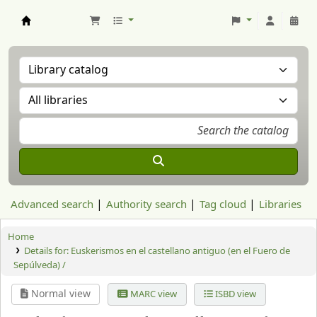
Aranzadi Zientzia Elkartea Liburutegia
Advanced search
Authority search
Tag cloud
Libraries
Home
Details for:
Euskerismos en el castellano antiguo (en el Fuero de
Sepúlveda) /
Normal view
MARC view
ISBD view